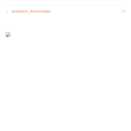
downtwon_dancemaster
on