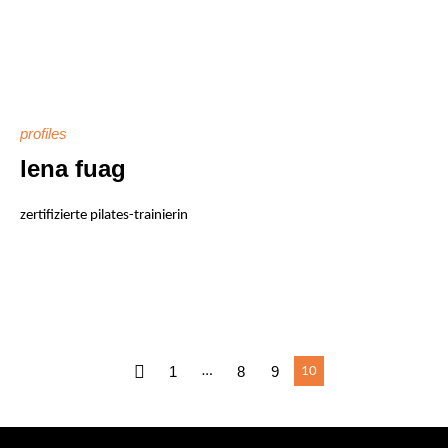
profiles
lena fuag
zertifizierte pilates-trainierin
1
8
9
…
10