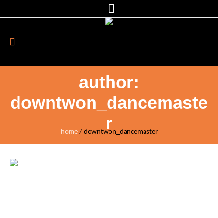
author:
downtwon_dancemaste
r
home
/
downtwon_dancemaster