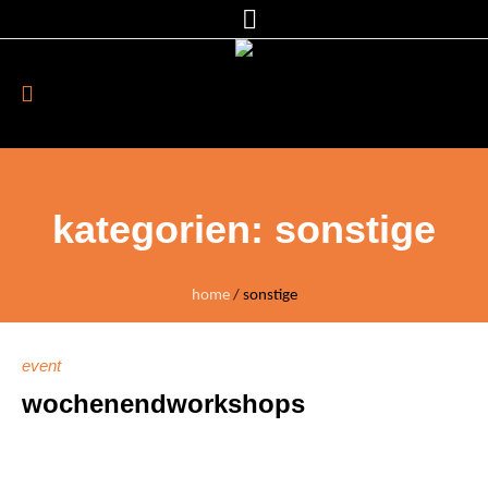
kategorien:
sonstige
home
/
sonstige
event
wochenendworkshops