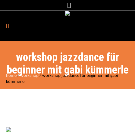
workshop jazzdance für
beginner mit gabi kümmerle
home
/
workshop
/
workshop jazzdance für beginner mit gabi
kümmerle