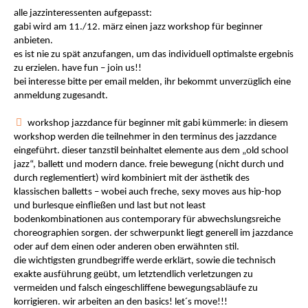
alle jazzinteressenten aufgepasst:
gabi wird am 11./12. märz einen jazz workshop für beginner
anbieten.
es ist nie zu spät anzufangen, um das individuell optimalste ergebnis
zu erzielen. have fun – join us!!
bei interesse bitte per email melden, ihr bekommt unverzüglich eine
anmeldung zugesandt.
workshop jazzdance für beginner mit gabi kümmerle: in diesem
workshop werden die teilnehmer in den terminus des jazzdance
eingeführt. dieser tanzstil beinhaltet elemente aus dem „old school
jazz“, ballett und modern dance. freie bewegung (nicht durch und
durch reglementiert) wird kombiniert mit der ästhetik des
klassischen balletts – wobei auch freche, sexy moves aus hip-hop
und burlesque einfließen und last but not least
bodenkombinationen aus contemporary für abwechslungsreiche
choreographien sorgen. der schwerpunkt liegt generell im jazzdance
oder auf dem einen oder anderen oben erwähnten stil.
die wichtigsten grundbegriffe werde erklärt, sowie die technisch
exakte ausführung geübt, um letztendlich verletzungen zu
vermeiden und falsch eingeschliffene bewegungsabläufe zu
korrigieren. wir arbeiten an den basics! let´s move!!!