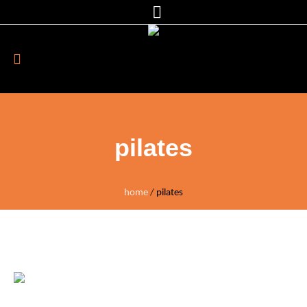
pilates
home
/
pilates