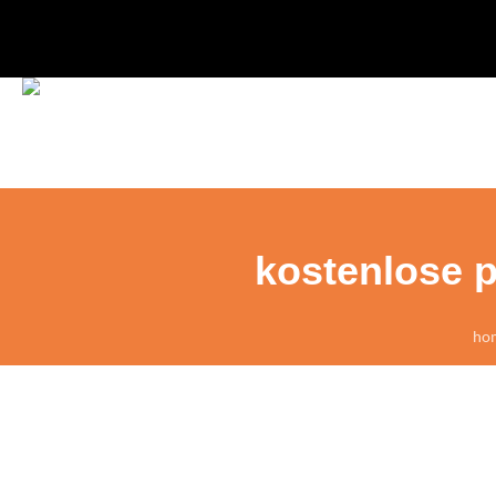
kostenlose p
ho