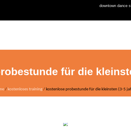
downtown dance st
home
news
stud
robestunde für die kleinste
me
/
kostenloses training
/
kostenlose probestunde für die kleinsten (3-5 ja