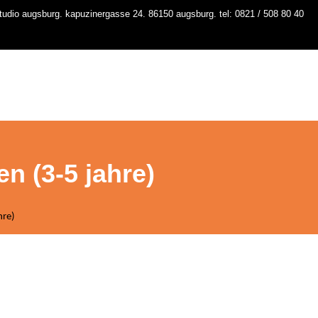
udio augsburg. kapuzinergasse 24. 86150 augsburg. tel: 0821 / 508 80 40
io
kurse
stundenplan
workshops
contact
n (3-5 jahre)
hre)