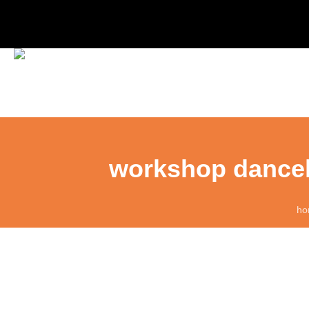
workshop danceh
ho