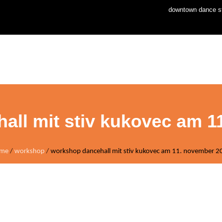
downtown dance st
home
news
stud
all mit stiv kukovec am 1
me
/
workshop
/
workshop dancehall mit stiv kukovec am 11. november 2