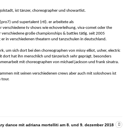
golstadt, ist tänzer, choreographer und showartist.
(pro7) und supertalent (rtl). er arbeitete als
r verschiedene tv shows wie echoverleihung, viva-comet oder the
ür verschiedene große championships & battles tätig. seit 2005
 er in verschiedenen theatern und tanzschulen in deutschland.
rk, um sich dort bei den choreographen von missy elliot, usher, electric
it dort hat ihn menschlich und tänzerisch sehr geprägt. besonders
menarbeit mit choreographen von michael jackson und frank sinatra.
zusammen mit seinen verschiedenen crews aber auch mit soloshows ist
 tour.
 dance mit adriana mortelliti am 8. und 9. dezember 2018