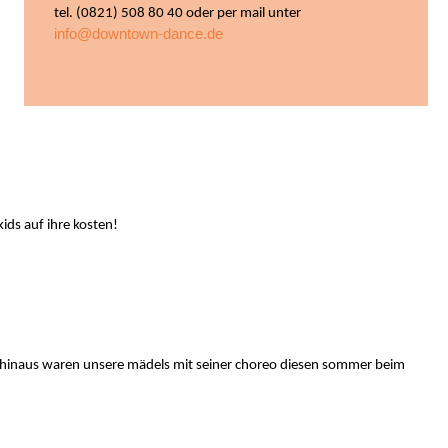
tel. (0821) 508 80 40 oder per mail unter
info@downtown-dance.de
ds auf ihre kosten!
er hinaus waren unsere mädels mit seiner choreo diesen sommer beim