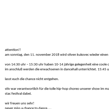
attention!!
am sonntag, den 11. november 2018 wird stiven kukovec wieder einen 
von 14:30 uhr – 15:30 uhr haben 10-14 jährige gelegenheit eine coole c
im anschluß werden die erwachsenen in dancehall unterrichtet. 15:45 u
Mit
dem
lasst euch die chance nicht entgehen.
Laden
des
stiv war verantwortlich für die tolle hip-hop choreo unserer show im 
Videos
stac festival dabei.
akzeptieren
Sie
wir freuen uns sehr!
die
never miss a chance to dance…..
Datenschutzerklärung