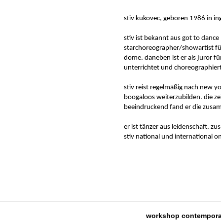
stiv kukovec, geboren 1986 in in
stiv ist bekannt aus got to dance 
starchoreographer/showartist fü
dome. daneben ist er als juror f
unterrichtet und choreographiert
stiv reist regelmäßig nach new yo
boogaloos weiterzubilden. die ze
beeindruckend fand er die zusam
er ist tänzer aus leidenschaft. 
stiv national und international on
workshop contemporary