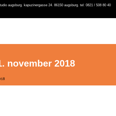
udio augsburg. kapuzinergasse 24. 86150 augsburg. tel: 0821 / 508 80 40
io
kurse
stundenplan
workshops
contact
1. november 2018
018