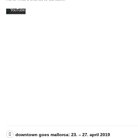
von
YouTube.
Mehr
erfahren
Video
laden
YouTube
immer
entsperren
downtown goes mallorca: 23. – 27. april 2019