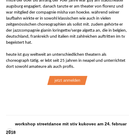
mitte der 80er bis anfang der 90er jahre war guy am stadttheater
augsburg engagiert. danach tanzte er am theater von florenz und
war mitglied der compagnie misha van hoecke. während seiner
laufbahn wirkte er in sowohl klassischen wie auch in vielen
zeitgenössischen choreographien als solist mit. zudem gehörte er
der jazzcompagnie gianin loringette/serge algetta an, die in belgien,
deutschland, frankreich und italien mit zahlreichen auftritten im tv
begeistert hat.
heute ist guy weltweit an unterschiedlichen theatern als
choreograph tätig. er lebt seit 25 jahren in neapel und unterrichtet
dort sowohl amateure als auch profis.
jetzt anmelden
workshop streetdance mit stiv kukovec am 24. februar
2018